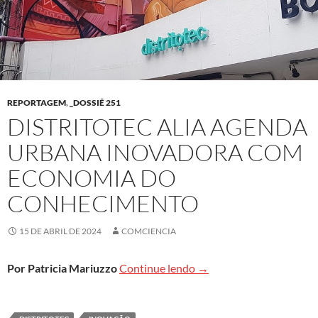
REPORTAGEM
,
_DOSSIÊ 251
DISTRITOTEC ALIA AGENDA
URBANA INOVADORA COM
ECONOMIA DO
CONHECIMENTO
15 DE ABRIL DE 2024
COMCIENCIA
DistritoTec alia agenda
Por Patricia Mariuzzo
Continue lendo
→