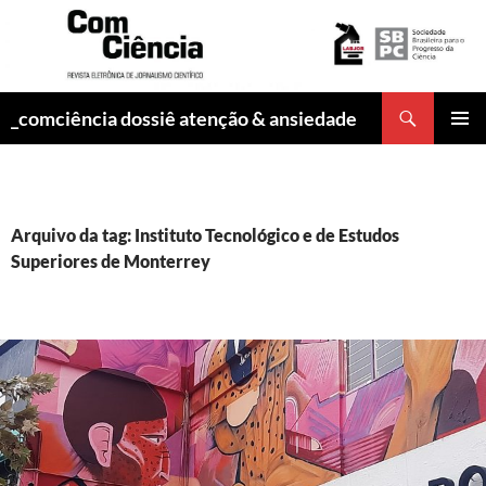
Pesquisar
_comciência dossiê atenção & ansiedade
PULAR
MENU
PARA
PRINCI
O
CONTEÚDO
Arquivo da tag: Instituto Tecnológico e de Estudos
Superiores de Monterrey