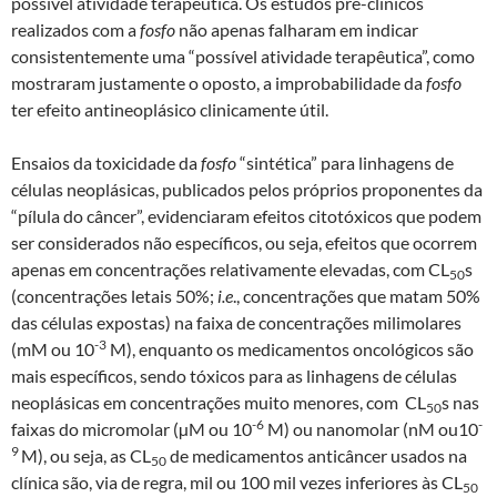
possível atividade terapêutica. Os estudos pré-clínicos
realizados com a
fosfo
não apenas falharam em indicar
consistentemente uma “possível atividade terapêutica”, como
mostraram justamente o oposto, a improbabilidade da
fosfo
ter efeito antineoplásico clinicamente útil.
Ensaios da toxicidade da
fosfo
“sintética” para linhagens de
células neoplásicas, publicados pelos próprios proponentes da
“pílula do câncer”, evidenciaram efeitos citotóxicos que podem
ser considerados não específicos, ou seja, efeitos que ocorrem
apenas em concentrações relativamente elevadas, com CL
s
50
(concentrações letais 50%;
i.e
., concentrações que matam 50%
das células expostas) na faixa de concentrações milimolares
-3
(mM ou 10
M), enquanto os medicamentos oncológicos são
mais específicos, sendo tóxicos para as linhagens de células
neoplásicas em concentrações muito menores, com CL
s nas
50
-6
-
faixas do micromolar (µM ou 10
M) ou nanomolar (nM ou10
9
M), ou seja, as CL
de medicamentos anticâncer usados na
50
clínica são, via de regra, mil ou 100 mil vezes inferiores às CL
50