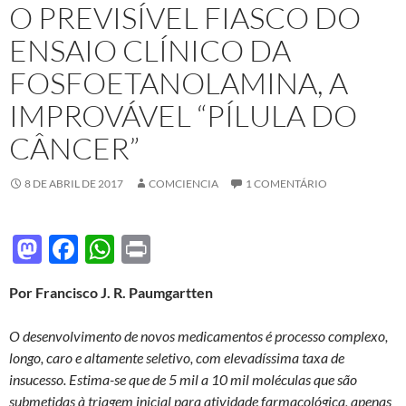
O PREVISÍVEL FIASCO DO
ENSAIO CLÍNICO DA
FOSFOETANOLAMINA, A
IMPROVÁVEL “PÍLULA DO
CÂNCER”
8 DE ABRIL DE 2017
COMCIENCIA
1 COMENTÁRIO
M
F
W
P
as
ac
h
ri
Por Francisco J. R. Paumgartten
to
e
at
nt
d
b
s
O desenvolvimento de novos medicamentos é processo complexo,
o
o
A
longo, caro e altamente seletivo, com elevadíssima taxa de
insucesso. Estima-se que de 5 mil a 10 mil moléculas que são
n
o
p
submetidas à triagem inicial para atividade farmacológica, apenas