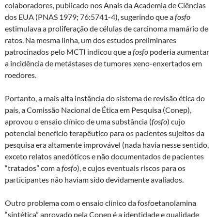
colaboradores, publicado nos Anais da Academia de Ciências
dos EUA (PNAS 1979; 76:5741-4), sugerindo que a
fosfo
estimulava a proliferação de células de carcinoma mamário de
ratos. Na mesma linha, um dos estudos preliminares
patrocinados pelo MCTI indicou que a
fosfo
poderia aumentar
a incidência de metástases de tumores xeno-enxertados em
roedores.
Portanto, a mais alta instância do sistema de revisão ética do
país, a Comissão Nacional de Ética em Pesquisa (Conep),
aprovou o ensaio clínico de uma substância (
fosfo
) cujo
potencial benefício terapêutico para os pacientes sujeitos da
pesquisa era altamente improvável (nada havia nesse sentido,
exceto relatos anedóticos e não documentados de pacientes
“tratados” com a
fosfo
), e cujos eventuais riscos para os
participantes não haviam sido devidamente avaliados.
Outro problema com o ensaio clínico da fosfoetanolamina
“sintética” aprovado pela Conep é a identidade e qualidade