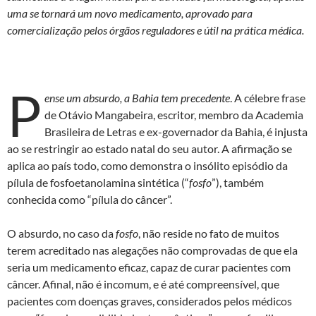
k
p
uma se tornará um novo medicamento, aprovado para
comercialização pelos órgãos reguladores e útil na prática médica.
P
ense um absurdo, a Bahia tem precedente
. A célebre frase
de Otávio Mangabeira, escritor, membro da Academia
Brasileira de Letras e ex-governador da Bahia, é injusta
ao se restringir ao estado natal do seu autor. A afirmação se
aplica ao país todo, como demonstra o insólito episódio da
pílula de fosfoetanolamina sintética (“
fosfo
”), também
conhecida como “pílula do câncer”.
O absurdo, no caso da
fosfo
, não reside no fato de muitos
terem acreditado nas alegações não comprovadas de que ela
seria um medicamento eficaz, capaz de curar pacientes com
câncer. Afinal, não é incomum, e é até compreensível, que
pacientes com doenças graves, considerados pelos médicos