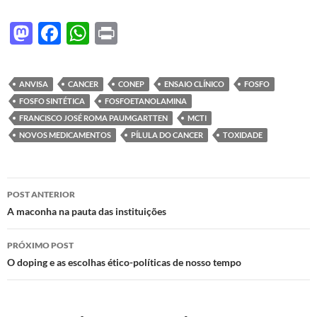
M
F
W
P
as
ac
h
ri
to
e
at
nt
ANVISA
CANCER
CONEP
ENSAIO CLÍNICO
FOSFO
d
b
s
FOSFO SINTÉTICA
FOSFOETANOLAMINA
o
o
A
FRANCISCO JOSÉ ROMA PAUMGARTTEN
MCTI
NOVOS MEDICAMENTOS
PÍLULA DO CANCER
TOXIDADE
n
o
p
k
p
Navegação
POST ANTERIOR
de
A maconha na pauta das instituições
posts
PRÓXIMO POST
O doping e as escolhas ético-políticas de nosso tempo