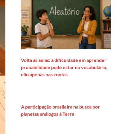
Volta às aulas: a dificuldade em aprender
probabilidade pode estar no vocabulário,
não apenas nas contas
A participação brasileira na busca por
planetas análogos à Terra