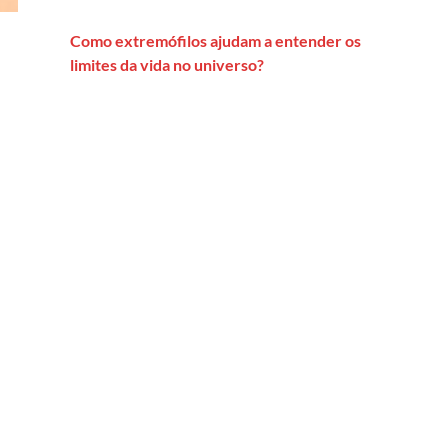
Como extremófilos ajudam a entender os
limites da vida no universo?
amina, a improvável “pílula do câncer”