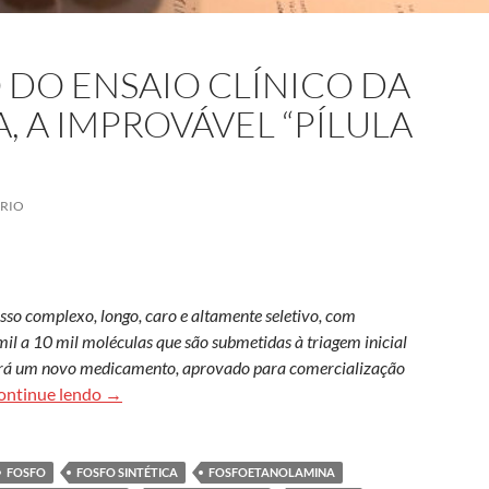
O DO ENSAIO CLÍNICO DA
 A IMPROVÁVEL “PÍLULA
RIO
o complexo, longo, caro e altamente seletivo, com
mil a 10 mil moléculas que são submetidas à triagem inicial
nará um novo medicamento, aprovado para comercialização
O previsível fiasco do ensaio clínico da fosfoetanol
ontinue lendo
→
FOSFO
FOSFO SINTÉTICA
FOSFOETANOLAMINA