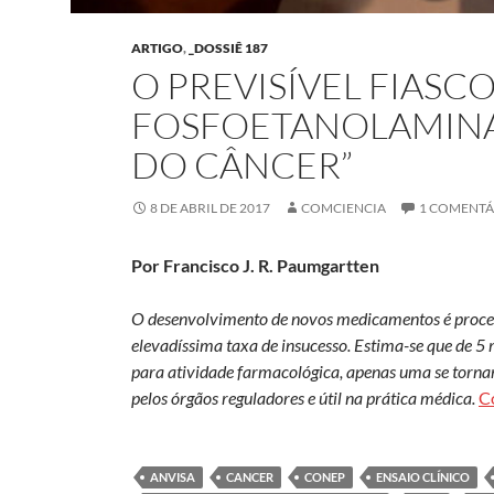
ARTIGO
,
_DOSSIÊ 187
O PREVISÍVEL FIASC
FOSFOETANOLAMINA,
DO CÂNCER”
8 DE ABRIL DE 2017
COMCIENCIA
1 COMENTÁ
Por Francisco J. R. Paumgartten
O desenvolvimento de novos medicamentos é process
elevadíssima taxa de insucesso. Estima-se que de 5 
para atividade farmacológica, apenas uma se tor
pelos órgãos reguladores e útil na prática médica.
C
ANVISA
CANCER
CONEP
ENSAIO CLÍNICO