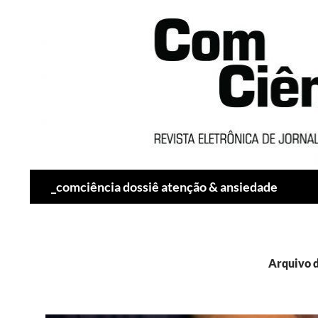
Pesquisar
_comciência dossiê atenção & ansiedade
Arquivo d