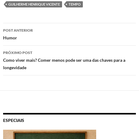
d
b
s
GUILHERME HENRIQUE VICENTE
TEMPO
o
o
A
n
o
p
Navegação
POST ANTERIOR
k
p
de
Humor
posts
PRÓXIMO POST
Como viver mais? Comer menos pode ser uma das chaves para a
longevidade
ESPECIAIS