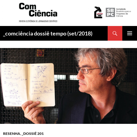
Pesquisar
_comciência dossiê tempo (set/2018)
PULAR
MENU
PARA
PRINCI
O
CONTEÚDO
RESENHA
,
_DOSSIÊ 201