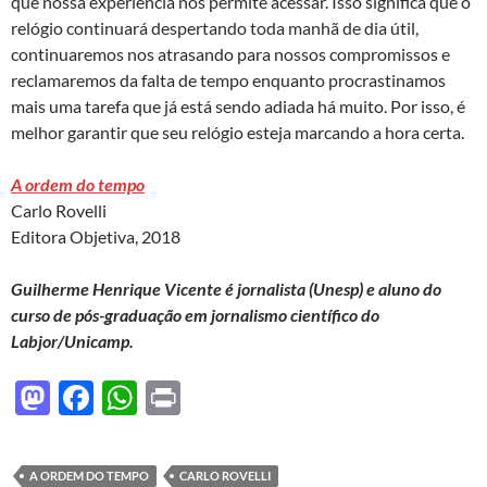
que nossa experiência nos permite acessar. Isso significa que o
relógio continuará despertando toda manhã de dia útil,
continuaremos nos atrasando para nossos compromissos e
reclamaremos da falta de tempo enquanto procrastinamos
mais uma tarefa que já está sendo adiada há muito. Por isso, é
melhor garantir que seu relógio esteja marcando a hora certa.
A ordem do tempo
Carlo Rovelli
Editora Objetiva, 2018
Guilherme Henrique Vicente é jornalista
(Unesp) e aluno do
curso de pós-graduação em jornalismo científico do
Labjor/Unicamp.
M
F
W
P
as
ac
h
ri
to
e
at
nt
A ORDEM DO TEMPO
CARLO ROVELLI