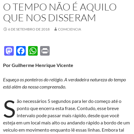
O TEMPO NÃO É AQUILO
QUE NOS DISSERAM
6 DE SETEMBRO DE 2018
COMCIENCIA
M
F
W
P
as
ac
h
ri
Por Guilherme Henrique Vicente
to
e
at
nt
d
b
s
Esqueça os ponteiros do relógio. A verdadeira natureza do tempo
o
o
A
está além da nossa compreensão.
n
o
p
S
ão necessários 5 segundos para ler do começo até o
k
p
ponto que encerra esta frase. Contudo, esse breve
intervalo pode passar mais rápido, desde que você
esteja em um local mais alto ou andando rápido a bordo de um
veículo em movimento enquanto lê essas linhas. Embora tal