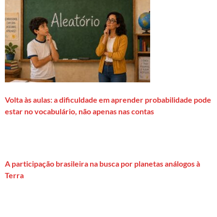
Volta às aulas: a dificuldade em aprender probabilidade pode
estar no vocabulário, não apenas nas contas
A participação brasileira na busca por planetas análogos à
Terra