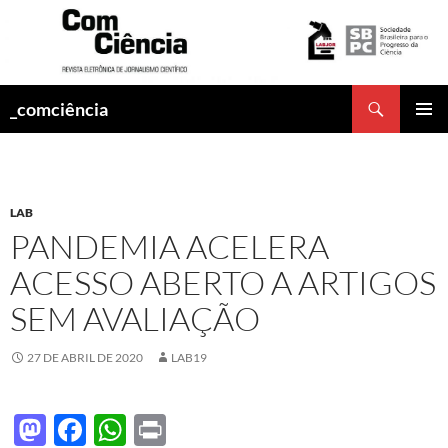
Pesquisar
_comciência
PULAR
MENU
PARA
PRINCI
O
CONTEÚDO
LAB
PANDEMIA ACELERA
ACESSO ABERTO A ARTIGOS
SEM AVALIAÇÃO
27 DE ABRIL DE 2020
LAB19
M
F
W
P