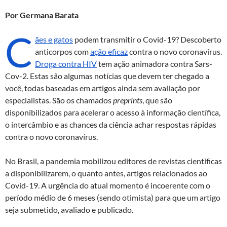
as
ac
h
ri
Por
Germana Barata
to
e
at
nt
C
d
b
s
ães e gatos
podem transmitir o Covid-19? Descoberto
o
o
A
anticorpos com
ação eficaz
contra o novo coronavírus.
Droga contra HIV
tem ação animadora contra Sars-
n
o
p
Cov-2. Estas são algumas notícias que devem ter chegado a
k
p
você, todas baseadas em artigos ainda sem avaliação por
especialistas. São os chamados
preprints
,
que são
disponibilizados para acelerar o acesso à informação científica,
o intercâmbio e as chances da ciência achar respostas rápidas
contra o novo coronavírus.
No Brasil, a pandemia mobilizou editores de revistas científicas
a disponibilizarem, o quanto antes, artigos relacionados ao
Covid-19. A urgência do atual momento é incoerente com o
período médio de 6 meses (sendo otimista) para que um artigo
seja submetido, avaliado e publicado.