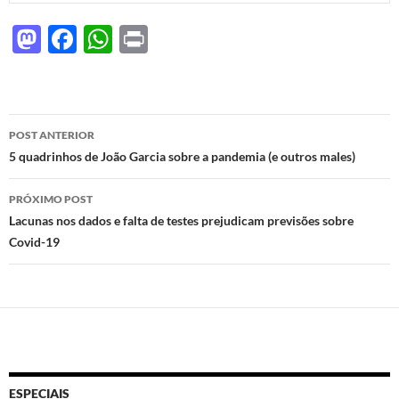
M
F
W
P
as
ac
h
ri
to
e
at
nt
d
b
s
Navegação
POST ANTERIOR
o
o
A
de
5 quadrinhos de João Garcia sobre a pandemia (e outros males)
n
o
p
posts
PRÓXIMO POST
k
p
Lacunas nos dados e falta de testes prejudicam previsões sobre
Covid-19
ESPECIAIS