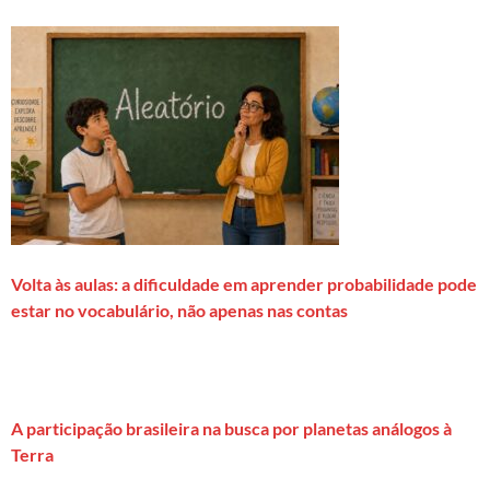
Volta às aulas: a dificuldade em aprender probabilidade pode
estar no vocabulário, não apenas nas contas
A participação brasileira na busca por planetas análogos à
Terra