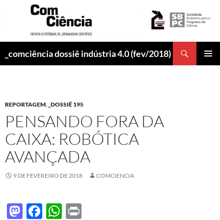
Pesquisar
_comciência dossiê indústria 4.0 (fev/2018)
PULAR
MENU
PARA
PRINCI
O
CONTEÚDO
REPORTAGEM
,
_DOSSIÊ 195
PENSANDO FORA DA
CAIXA: ROBÓTICA
AVANÇADA
9 DE FEVEREIRO DE 2018
COMCIENCIA
M
F
W
P