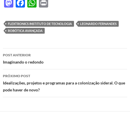
M
F
W
P
as
ac
h
ri
to
e
at
nt
FLEXTRONICS INSTITUTO DE TECNOLOGIA
LEONARDO FERNANDES
d
b
s
ROBÓTICA AVANÇADA
o
o
A
n
o
p
Navegação
POST ANTERIOR
k
p
de
Imaginando o redondo
posts
PRÓXIMO POST
Idealizações, projetos e programas para a colonização sideral. O que
pode haver de novo?