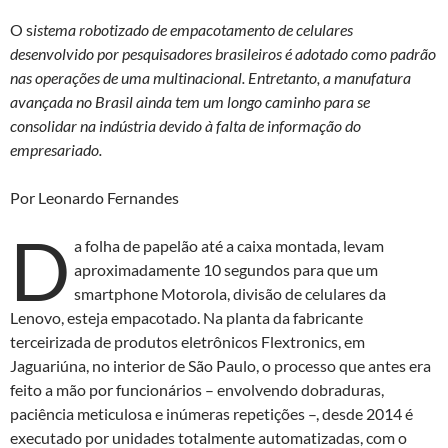
as
ac
h
ri
O s
istema robotizado de empacotamento de celulares
to
e
at
nt
desenvolvido por pesquisadores brasileiros é adotado como padrão
d
b
s
nas operações de uma multinacional. Entretanto, a manufatura
o
o
A
avançada no Brasil ainda tem um longo caminho para se
consolidar na indústria devido à falta de informação do
n
o
p
empresariado.
k
p
Por Leonardo Fernandes
D
a folha de papelão até a caixa montada, levam
aproximadamente 10 segundos para que um
smartphone Motorola, divisão de celulares da
Lenovo, esteja empacotado. Na planta da fabricante
terceirizada de produtos eletrônicos Flextronics, em
Jaguariúna, no interior de São Paulo, o processo que antes era
feito a mão por funcionários – envolvendo dobraduras,
paciência meticulosa e inúmeras repetições –, desde 2014 é
executado por unidades totalmente automatizadas, com o