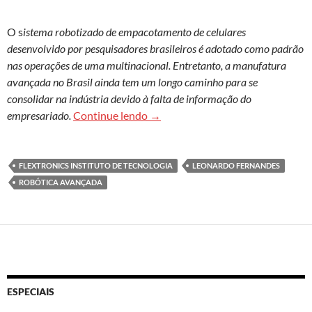
O s
istema robotizado de empacotamento de celulares
desenvolvido por pesquisadores brasileiros é adotado como padrão
nas operações de uma multinacional. Entretanto, a manufatura
avançada no Brasil ainda tem um longo caminho para se
consolidar na indústria devido à falta de informação do
Pensando fora da caixa: robótica
empresariado.
Continue lendo
→
FLEXTRONICS INSTITUTO DE TECNOLOGIA
LEONARDO FERNANDES
ROBÓTICA AVANÇADA
ESPECIAIS