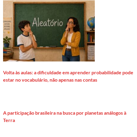
Volta às aulas: a dificuldade em aprender probabilidade pode
estar no vocabulário, não apenas nas contas
A participação brasileira na busca por planetas análogos à
Terra