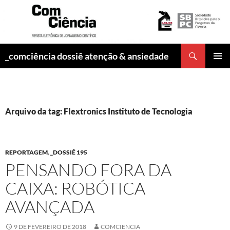
Pesquisar
_comciência dossiê atenção & ansiedade
PULAR
MENU
PARA
PRINCI
O
CONTEÚDO
Arquivo da tag: Flextronics Instituto de Tecnologia
REPORTAGEM
,
_DOSSIÊ 195
PENSANDO FORA DA
CAIXA: ROBÓTICA
AVANÇADA
9 DE FEVEREIRO DE 2018
COMCIENCIA