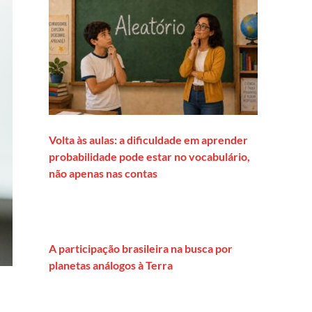
Volta às aulas: a dificuldade em aprender
probabilidade pode estar no vocabulário,
não apenas nas contas
A participação brasileira na busca por
planetas análogos à Terra