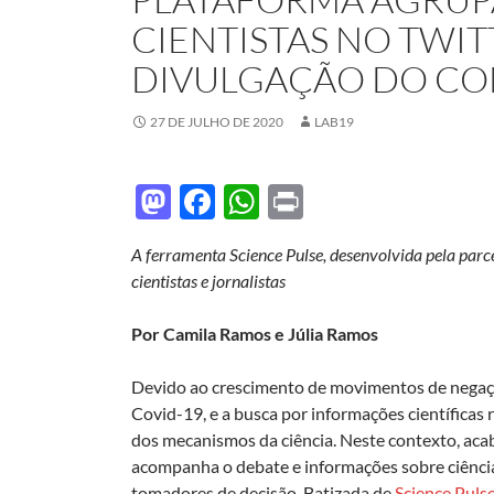
CIENTISTAS NO TWIT
DIVULGAÇÃO DO C
27 DE JULHO DE 2020
LAB19
M
F
W
P
as
ac
h
ri
A ferramenta Science Pulse, desenvolvida pela parce
to
e
at
nt
cientistas e jornalistas
d
b
s
o
o
A
Por Camila Ramos e Júlia Ramos
n
o
p
Devido ao crescimento de movimentos de negaçã
k
p
Covid-19, e a busca por informações científica
dos mecanismos da ciência. Neste contexto, aca
acompanha o debate e informações sobre ciência 
tomadores de decisão. Batizada de
Science Puls