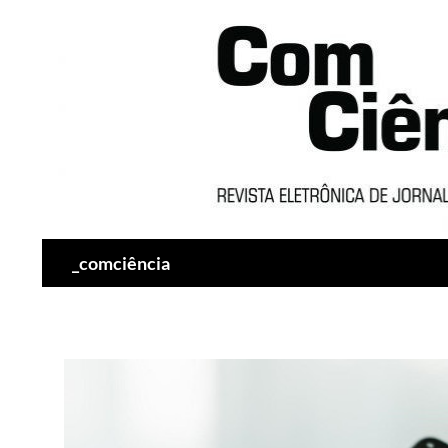
Pesquisar
_comciência