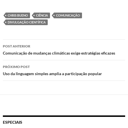
as
ac
h
ri
to
e
at
nt
CHRIS BUENO
CIÊNCIA
COMUNICAÇÃO
d
b
s
DIVULGAÇÃO CIENTÍFICA
o
o
A
n
o
p
Navegação
POST ANTERIOR
k
p
de
Comunicação de mudanças climáticas exige estratégias eficazes
posts
PRÓXIMO POST
Uso da linguagem simples amplia a participação popular
ESPECIAIS