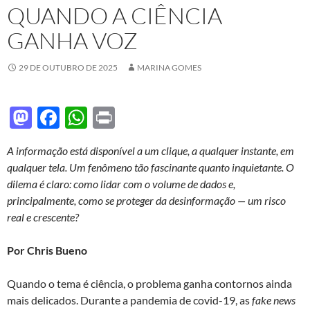
QUANDO A CIÊNCIA
GANHA VOZ
29 DE OUTUBRO DE 2025
MARINA GOMES
M
F
W
P
as
ac
h
ri
A informação está disponível a um clique, a qualquer instante, em
to
e
at
nt
qualquer tela. Um fenômeno tão fascinante quanto inquietante. O
d
b
s
dilema é claro: como lidar com o volume de dados e,
o
o
A
principalmente, como se proteger da desinformação — um risco
real e crescente?
n
o
p
k
p
Por
Chris Bueno
Quando o tema é ciência, o problema ganha contornos ainda
mais delicados. Durante a pandemia de covid-19, as
fake news