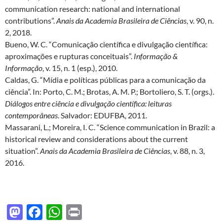
communication research: national and international
contributions”.
Anais da Academia Brasileira de Ciências
, v. 90, n.
2, 2018.
Bueno, W. C. “Comunicação científica e divulgação científica:
aproximações e rupturas conceituais”.
Informação &
Informação
, v. 15, n. 1 (esp.), 2010.
Caldas, G. “Mídia e políticas públicas para a comunicação da
ciência”. In: Porto, C. M.; Brotas, A. M. P.; Bortoliero, S. T. (orgs.).
Diálogos entre ciência e divulgação científica: leituras
contemporâneas
. Salvador: EDUFBA, 2011.
Massarani, L.; Moreira, I. C. “Science communication in Brazil: a
historical review and considerations about the current
situation”.
Anais da Academia Brasileira de Ciências
, v. 88, n. 3,
2016.
M
F
W
P