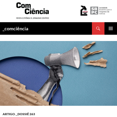
Pesquisar
_comciência
PULAR
MENU
PARA
PRINCI
O
CONTEÚDO
ARTIGO
,
_DOSSIÊ 263