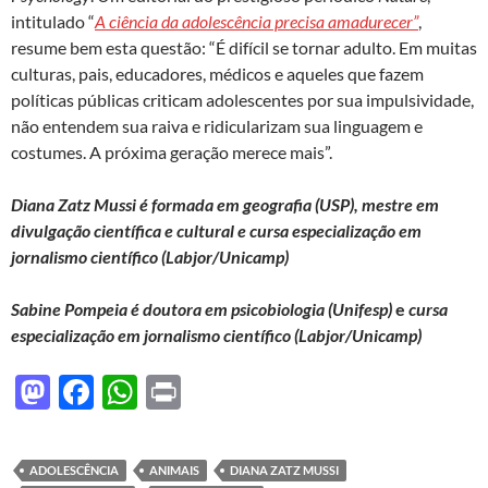
intitulado “
A ciência da adolescência precisa amadurecer”
,
resume bem esta questão: “É difícil se tornar adulto. Em muitas
culturas, pais, educadores, médicos e aqueles que fazem
políticas públicas criticam adolescentes por sua impulsividade,
não entendem sua raiva e ridicularizam sua linguagem e
costumes. A próxima geração merece mais”.
Diana Zatz Mussi
é
formada em geografia (USP), mestre em
divulgação científica e cultural e cursa especialização em
jornalismo científico (Labjor/Unicamp)
Sabine Pompeia
é
doutora em psicobiologia (Unifesp)
e
cursa
especialização em jornalismo científico (Labjor/Unicamp)
M
F
W
P
as
ac
h
ri
to
e
at
nt
ADOLESCÊNCIA
ANIMAIS
DIANA ZATZ MUSSI