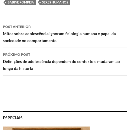
d
b
s
SABINE POMPEIA
SERES HUMANOS
o
o
A
n
o
p
Navegação
POST ANTERIOR
k
p
de
Mitos sobre adolescência ignoram fisiologia humana e papel da
sociedade no comportamento
posts
PRÓXIMO POST
Definições de adolescência dependem do contexto e mudaram ao
longo da história
ESPECIAIS