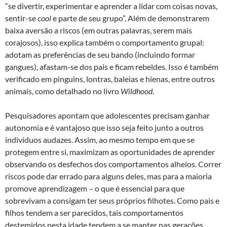
“se divertir, experimentar e aprender a lidar com coisas novas,
sentir-se
cool
e parte de seu grupo”. Além de demonstrarem
baixa aversão a riscos (em outras palavras, serem mais
corajosos), isso explica também o comportamento grupal:
adotam as preferências de seu bando (incluindo formar
gangues), afastam-se dos pais e ficam rebeldes. Isso é também
verificado em pinguins, lontras, baleias e hienas, entre outros
animais, como detalhado no livro
Wildhood
.
Pesquisadores apontam que adolescentes precisam ganhar
autonomia e é vantajoso que isso seja feito junto a outros
indivíduos audazes. Assim, ao mesmo tempo em que se
protegem entre si, maximizam as oportunidades de aprender
observando os desfechos dos comportamentos alheios. Correr
riscos pode dar errado para alguns deles, mas para a maioria
promove aprendizagem – o que é essencial para que
sobrevivam a consigam ter seus próprios filhotes. Como pais e
filhos tendem a ser parecidos, tais comportamentos
destemidos nesta idade tendem a se manter nas gerações