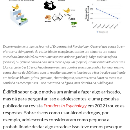
Experimento de artigo da Journal of Experimental Psychology: General que consistiu em
oferecer a chimpanzés de várias idades a opção de receber um alimento um pouco
apreciado (amendoim) ou fazer uma aposta: arriscar ganhar (1) algo mais desejado
(banana) ou (2) uma comida boa, mas menos popular (pepino). Chimpanzés adolescentes
(dos cerca de 6 a 15 anos) mostraram-se mais abertos a arriscar ganhar banana, mesmo
com a chance de 50% de a aposta resultar em pepino (que levou a frustração semelhante
em todas as idades: gritos, gemidos, choramingos e protestos como bater na mesa que
continha as recompensas – não mostrada na figura, mas descrita na publicação).
É difícil saber o que motiva um animal a fazer algo arriscado,
mas dá para perguntar isso a adolescentes, e uma pesquisa
publicada na revista
Frontiers in Psychology
em 2022 trouxe as
respostas. Sobre riscos como usar álcool e drogas, por
exemplo, adolescentes consideraram como pequena a
probabilidade de dar algo errado e isso teve menos peso que