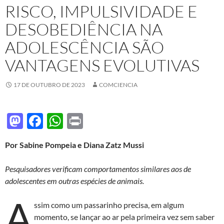
RISCO, IMPULSIVIDADE E
DESOBEDIÊNCIA NA
ADOLESCÊNCIA SÃO
VANTAGENS EVOLUTIVAS
17 DE OUTUBRO DE 2023
COMCIENCIA
M
F
W
P
as
ac
h
ri
Por Sabine Pompeia e Diana Zatz Mussi
to
e
at
nt
d
b
s
Pesquisadores verificam comportamentos similares aos de
o
o
A
adolescentes em outras espécies de animais.
n
o
p
A
ssim como um passarinho precisa, em algum
k
p
momento, se lançar ao ar pela primeira vez sem saber