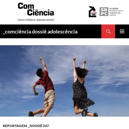
Pesquisar
_comciência dossiê adolescência
PULAR
MENU
PARA
PRINCI
O
CONTEÚDO
REPORTAGEM
,
_DOSSIÊ 247