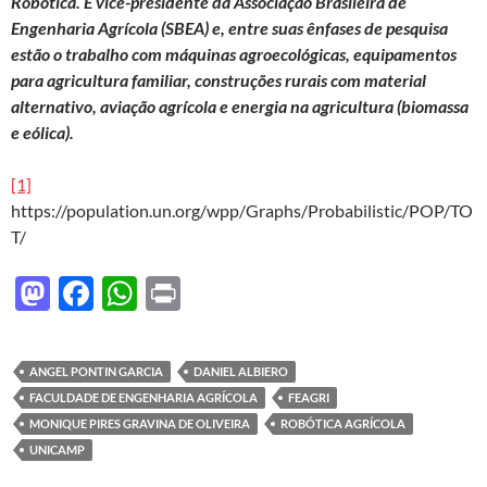
Robótica. É vice-presidente da Associação Brasileira de
Engenharia Agrícola (SBEA) e, entre suas ênfases de pesquisa
estão o trabalho com máquinas agroecológicas, equipamentos
para agricultura familiar, construções rurais com material
alternativo, aviação agrícola e energia na agricultura (biomassa
e eólica).
[1]
https://population.un.org/wpp/Graphs/Probabilistic/POP/TO
T/
M
F
W
P
as
ac
h
ri
to
e
at
nt
ANGEL PONTIN GARCIA
DANIEL ALBIERO
d
b
s
FACULDADE DE ENGENHARIA AGRÍCOLA
FEAGRI
o
o
A
MONIQUE PIRES GRAVINA DE OLIVEIRA
ROBÓTICA AGRÍCOLA
UNICAMP
n
o
p