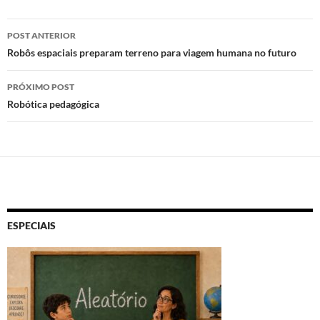
k
p
Navegação
POST ANTERIOR
de
Robôs espaciais preparam terreno para viagem humana no futuro
posts
PRÓXIMO POST
Robótica pedagógica
ESPECIAIS