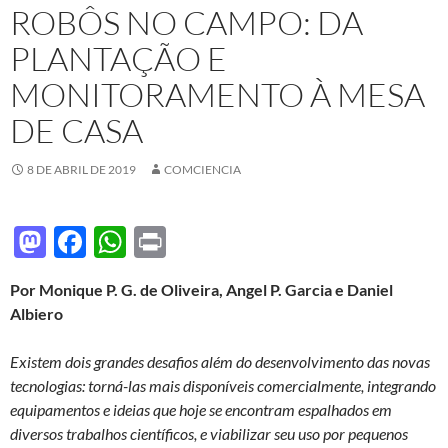
ROBÔS NO CAMPO: DA
PLANTAÇÃO E
MONITORAMENTO À MESA
DE CASA
8 DE ABRIL DE 2019
COMCIENCIA
M
F
W
P
as
ac
h
ri
Por Monique P. G. de Oliveira, Angel P. Garcia e Daniel
to
e
at
nt
Albiero
d
b
s
o
o
A
Existem dois grandes desafios além do desenvolvimento das novas
tecnologias: torná-las mais disponíveis comercialmente, integrando
n
o
p
equipamentos e ideias que hoje se encontram espalhados em
k
p
diversos trabalhos científicos, e viabilizar seu uso por pequenos