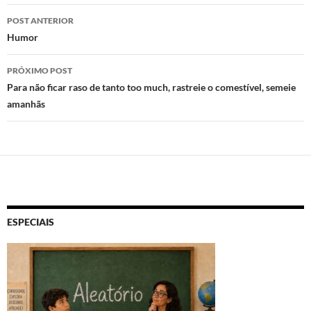
o
o
A
Navegação
n
o
p
POST ANTERIOR
de
Humor
k
p
posts
PRÓXIMO POST
Para não ficar raso de tanto too much, rastreie o comestível, semeie
amanhãs
ESPECIAIS