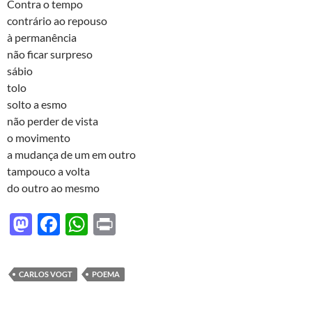
d
b
s
Contra o tempo
o
o
A
contrário ao repouso
à permanência
n
o
p
não ficar surpreso
k
p
sábio
tolo
solto a esmo
não perder de vista
o movimento
a mudança de um em outro
tampouco a volta
do outro ao mesmo
M
F
W
P
as
ac
h
ri
to
e
at
nt
CARLOS VOGT
POEMA
d
b
s