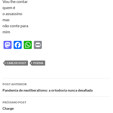
d
b
s
Vou lhe contar
o
o
A
quem é
o assassino
n
o
p
mas
k
p
não conte para
mim
M
F
W
P
as
ac
h
ri
to
e
at
nt
CARLOS VOGT
POEMA
d
b
s
o
o
A
Navegação
n
o
p
POST ANTERIOR
de
Pandemia de neoliberalismo: a ortodoxia nunca desafiada
k
p
posts
PRÓXIMO POST
Charge