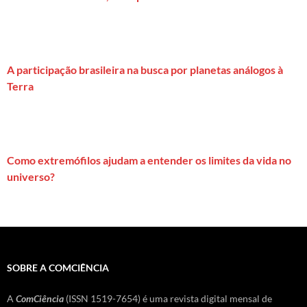
A participação brasileira na busca por planetas análogos à
Terra
Como extremófilos ajudam a entender os limites da vida no
universo?
SOBRE A COMCIÊNCIA
A
ComCiência
(ISSN 1519-7654) é uma revista digital mensal de