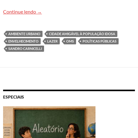
Cidade amigável à população idosa, programa d
Continue lendo
→
AMBIENTE URBANO
CIDADE AMIGÁVEL À POPULAÇÃO IDOSA
ENVELHECIMENTO
LAZER
OMS
POLÍTICAS PÚBLICAS
SANDRO CARNICELLI
ESPECIAIS