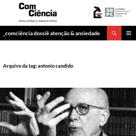
Pesquisar
_comciência dossiê atenção & ansiedade
PULAR
MENU
PARA
PRINCI
O
CONTEÚDO
Arquivo da tag: antonio candido