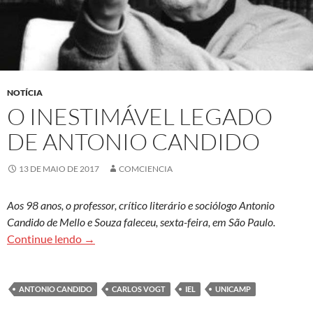
NOTÍCIA
O INESTIMÁVEL LEGADO
DE ANTONIO CANDIDO
13 DE MAIO DE 2017
COMCIENCIA
Aos 98 anos, o professor, crítico literário e sociólogo Antonio
Candido de Mello e Souza faleceu, sexta-feira, em São Paulo.
O inestimável legado de Antonio Candido
Continue lendo
→
ANTONIO CANDIDO
CARLOS VOGT
IEL
UNICAMP