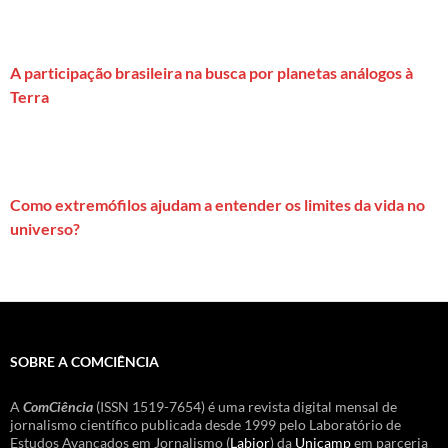
A participação brasileira na busca por planetas análogos à
Terra
Como extremófilos ajudam a entender os limites da vida no
universo?
SOBRE A COMCIÊNCIA
A
ComCiência
(ISSN 1519-7654) é uma revista digital mensal de
jornalismo científico publicada desde 1999 pelo Laboratório de
Estudos Avançados em Jornalismo (
Labjor
) da
Unicamp
em parceria