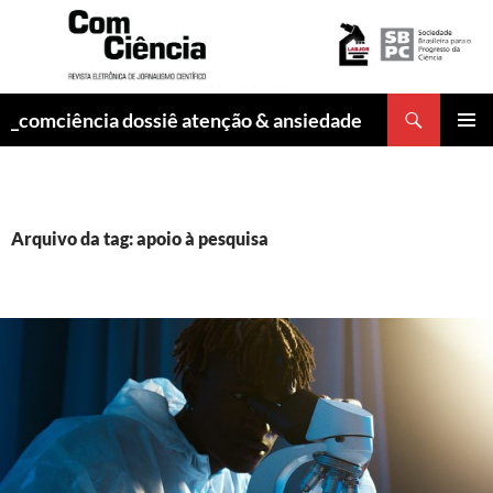
Pesquisar
_comciência dossiê atenção & ansiedade
PULAR
MENU
PARA
PRINCI
O
CONTEÚDO
Arquivo da tag: apoio à pesquisa