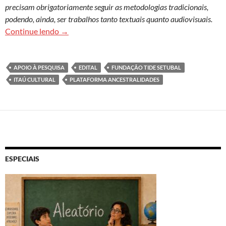
precisam obrigatoriamente seguir as metodologias tradicionais,
podendo, ainda, ser trabalhos tanto textuais quanto audiovisuais.
Projeto vai apoiar pesquisa em ciência e tecnolog
Continue lendo
→
APOIO À PESQUISA
EDITAL
FUNDAÇÃO TIDE SETUBAL
ITAÚ CULTURAL
PLATAFORMA ANCESTRALIDADES
ESPECIAIS