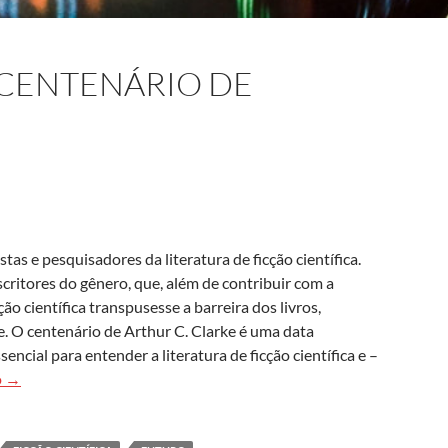
 CENTENÁRIO DE
tas e pesquisadores da literatura de ficção científica.
critores do gênero, que, além de contribuir com a
ção científica transpusesse a barreira dos livros,
. O centenário de Arthur C. Clarke é uma data
encial para entender a literatura de ficção científica e –
Uma odisseia pelo centenário de Arthur C. Clarke
o
→