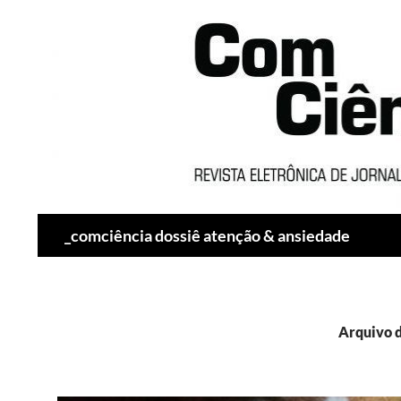
Pesquisar
_comciência dossiê atenção & ansiedade
Arquivo d