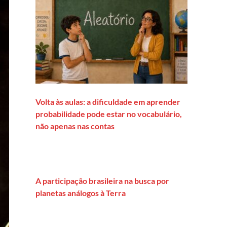
Volta às aulas: a dificuldade em aprender
probabilidade pode estar no vocabulário,
não apenas nas contas
A participação brasileira na busca por
planetas análogos à Terra