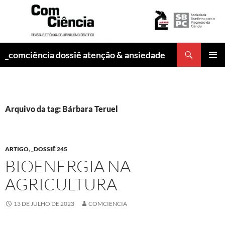
Pesquisar
_comciência dossiê atenção & ansiedade
PULAR
MENU
PARA
PRINCI
O
CONTEÚDO
Arquivo da tag: Bárbara Teruel
ARTIGO
,
_DOSSIÊ 245
BIOENERGIA NA
AGRICULTURA
13 DE JULHO DE 2023
COMCIENCIA