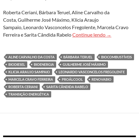
Roberta Ceriani, Bárbara Teruel, Aline Carvalho da
Costa, Guilherme José Máximo, Klicia Araujo
Sampaio, Leonardo Vasconcelos Fregolente, Marcela Cravo
Bioenergia e a 
Ferreira e Sarita Cândida Rabelo
Continue lendo
→
ALINE CARVALHO DA COSTA
BÁRBARA TERUEL
BIOCOMBUSTÍVEIS
BIODIESEL
BIOENERGIA
GUILHERME JOSÉ MÁXIMO
KLICIA ARAUJO SAMPAIO
LEONARDO VASCONCELOS FREGOLENTE
MARCELA CRAVO FERREIRA
PROÁLCOOL
RENOVABIO
ROBERTA CERIANI
SARITA CÂNDIDA RABELO
TRANSIÇÃO ENERGÉTICA