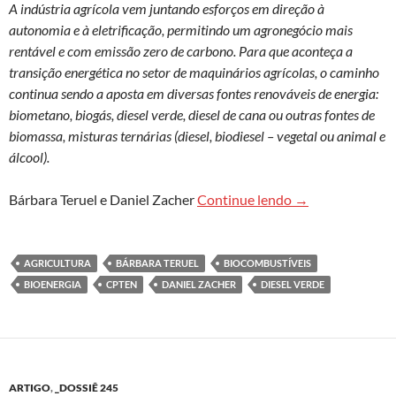
A indústria agrícola vem juntando esforços em direção à
autonomia e à eletrificação, permitindo um agronegócio mais
rentável e com emissão zero de carbono. Para que aconteça a
transição energética no setor de maquinários agrícolas, o caminho
continua sendo a aposta em diversas fontes renováveis de energia:
biometano, biogás, diesel verde, diesel de cana ou outras fontes de
biomassa, misturas ternárias (diesel, biodiesel – vegetal ou animal e
álcool).
Bioenergia na ag
Bárbara Teruel e Daniel Zacher
Continue lendo
→
AGRICULTURA
BÁRBARA TERUEL
BIOCOMBUSTÍVEIS
BIOENERGIA
CPTEN
DANIEL ZACHER
DIESEL VERDE
ARTIGO
,
_DOSSIÊ 245