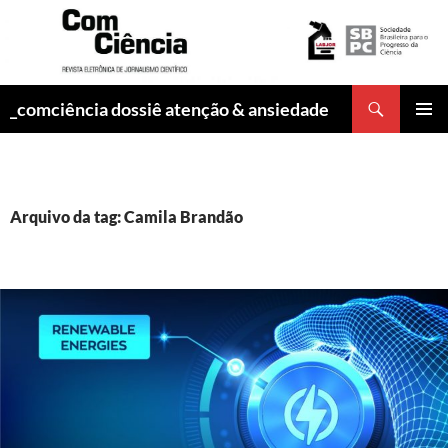
Pesquisar
_comciência dossiê atenção & ansiedade
PULAR
MENU
PARA
PRINCI
O
CONTEÚDO
Arquivo da tag: Camila Brandão