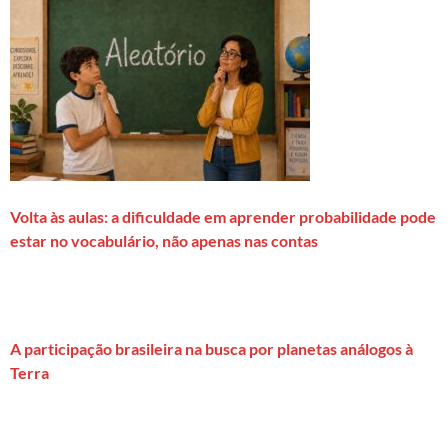
Volta às aulas: a dificuldade em aprender probabilidade pode
estar no vocabulário, não apenas nas contas
A participação brasileira na busca por planetas análogos à
Terra