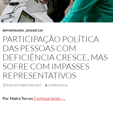
REPORTAGEM
,
_DOSSIÊ 239
PARTICIPAÇÃO POLÍTICA
DAS PESSOAS COM
DEFICIÊNCIA CRESCE, MAS
SOFRE COM IMPASSES
REPRESENTATIVOS
8 DE OUTUBRO DE 2022
COMCIENCIA
Participação política das pes
Por Maíra Torres
Continue lendo
→