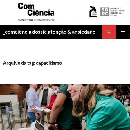
Pesquisar
_comciência dossiê atenção & ansiedade
PULAR
MENU
PARA
PRINCI
O
CONTEÚDO
Arquivo da tag: capacitismo