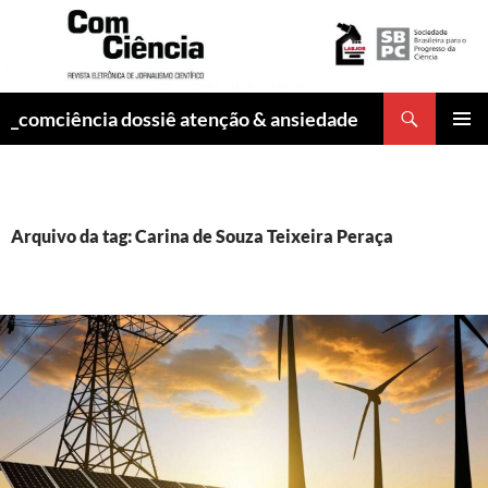
Pesquisar
_comciência dossiê atenção & ansiedade
PULAR
MENU
PARA
PRINCI
O
CONTEÚDO
Arquivo da tag: Carina de Souza Teixeira Peraça