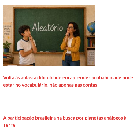
Volta às aulas: a dificuldade em aprender probabilidade pode
estar no vocabulário, não apenas nas contas
A participação brasileira na busca por planetas análogos à
Terra