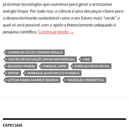
próximas tecnologias que usaremos para gerar e armazenar
energia limpa. Por tudo isso, a ciência é uma das peças-chave para
o desenvolvimento sustentável rumo a um futuro mais “verde”, o
qual só será possível com o apoio e financiamento adequado à
Transição Energética: Desafi
pesquisa científica.
Continue lendo
→
CARINA DE SOUZA TEIXEIRA PERAÇA
CENTRO DE INOVAÇÃO EM NOVAS ENERGIAS
CINE
EDUARDO PARMA
ENERGIA LIMPA
ENERGIAS RENOVÁVEIS
FAPESP
HENRIQUE ALVES BACCO FONSECA
LETÍCIA MARIA SAMPAIO BARROS
TRANSIÇÃO ENERGÉTICA
ESPECIAIS