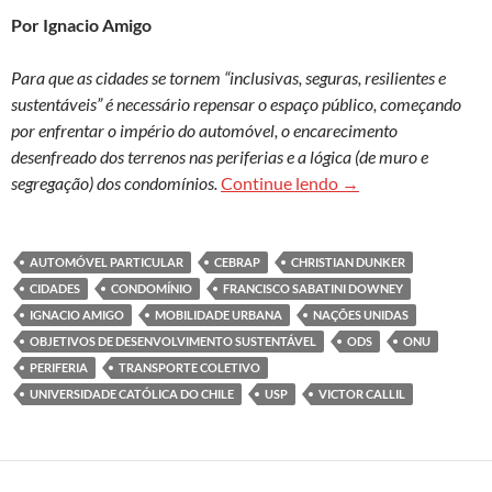
Por Ignacio Amigo
Para que as cidades se tornem “inclusivas, seguras, resilientes e
sustentáveis” é necessário repensar o espaço público, começando
por enfrentar o império do automóvel, o encarecimento
desenfreado dos terrenos nas periferias e a lógica (de muro e
Criar melhores cida
segregação) dos condomínios.
Continue lendo
→
AUTOMÓVEL PARTICULAR
CEBRAP
CHRISTIAN DUNKER
CIDADES
CONDOMÍNIO
FRANCISCO SABATINI DOWNEY
IGNACIO AMIGO
MOBILIDADE URBANA
NAÇÕES UNIDAS
OBJETIVOS DE DESENVOLVIMENTO SUSTENTÁVEL
ODS
ONU
PERIFERIA
TRANSPORTE COLETIVO
UNIVERSIDADE CATÓLICA DO CHILE
USP
VICTOR CALLIL