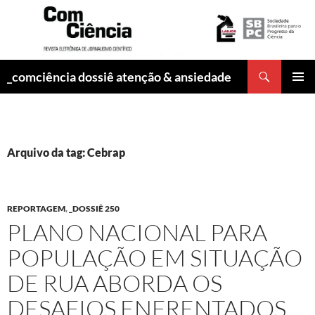
Pesquisar
_comciência dossiê atenção & ansiedade
PULAR
MENU
PARA
PRINCI
O
CONTEÚDO
Arquivo da tag: Cebrap
REPORTAGEM
,
_DOSSIÊ 250
PLANO NACIONAL PARA
POPULAÇÃO EM SITUAÇÃO
DE RUA ABORDA OS
DESAFIOS ENFRENTADOS