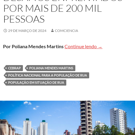
POR MAIS DE 200 MIL
PESSOAS
29 DE MARÇO DE 2024
COMCIENCIA
Plano Nacional pa
Por Poliana Mendes Martins
Continue lendo
→
CEBRAP
POLIANA MENDES MARTINS
POLÍTICA NACIONAL PARA A POPULAÇÃO DE RUA
POPULAÇÃO EM SITUAÇÃO DE RUA