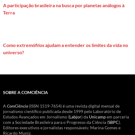
A participação brasileira na busca por planetas análogos à
Terra
Como extremófilos ajudam a entender os limites da vida no
universo?
SOBRE A COMCIÊNCIA
A
ComCiência
(ISSN 1519-7654) é uma revista digital mensal de
jornalismo científico publicada desde 1999 pelo Laboratório de
Estudos Avançados em Jornalismo (
Labjor
) da
Unicamp
em parceria
com a Sociedade Brasileira para o Progresso da Ciência (
SBPC
).
Editores executivos e jornalistas responsáveis: Marina Gomes e
Ricardo Muniz.