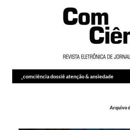
Pesquisar
_comciência dossiê atenção & ansiedade
Arquivo d