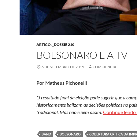
ARTIGO
,
_DOSSIÊ 210
BOLSONARO E A TV
6 DE SETEMBRO DE 2019
COMCIENCIA
Por Matheus Pichonelli
O resultado final da eleição pode sugerir que a cam
historicamente balizam as decisões políticas no pa
tradicional. Mas não é bem assim.
Continue lendo
BAND
BOLSONARO
COBERTURA CRÍTICA DA IMP