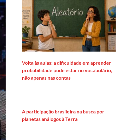
Volta às aulas: a dificuldade em aprender
probabilidade pode estar no vocabulário,
não apenas nas contas
A participação brasileira na busca por
planetas análogos à Terra