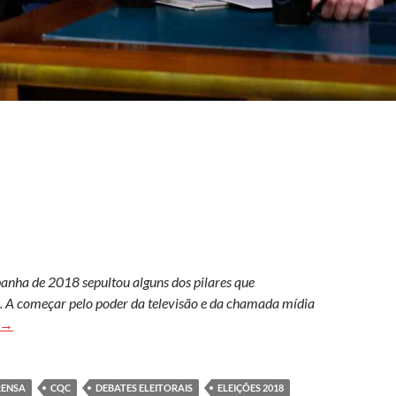
panha de 2018 sepultou alguns dos pilares que
ís. A começar pelo poder da televisão e da chamada mídia
Bolsonaro e a TV
→
RENSA
CQC
DEBATES ELEITORAIS
ELEIÇÕES 2018