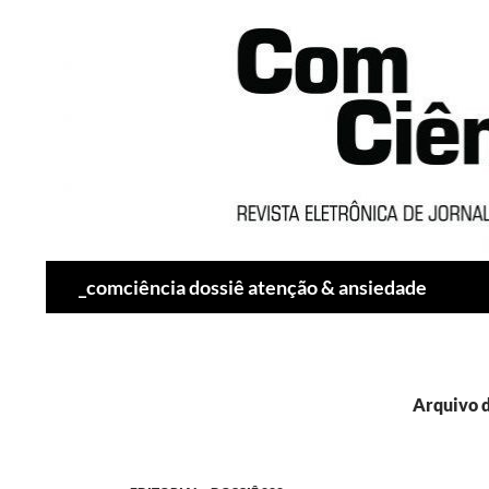
Pesquisar
_comciência dossiê atenção & ansiedade
Arquivo d