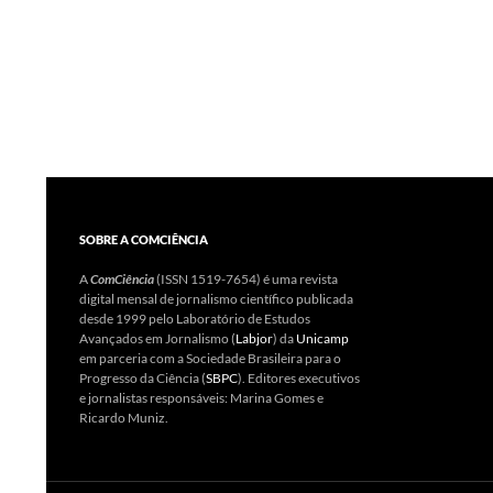
SOBRE A COMCIÊNCIA
A
ComCiência
(ISSN 1519-7654) é uma revista
digital mensal de jornalismo científico publicada
desde 1999 pelo Laboratório de Estudos
Avançados em Jornalismo (
Labjor
) da
Unicamp
em parceria com a Sociedade Brasileira para o
Progresso da Ciência (
SBPC
). Editores executivos
e jornalistas responsáveis: Marina Gomes e
Ricardo Muniz.