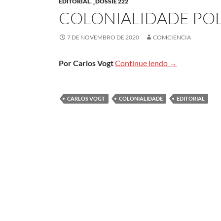
EDITORIAL
,
_DOSSIÊ 222
COLONIALIDADE POL
7 DE NOVEMBRO DE 2020
COMCIENCIA
Colonialidade p
Por Carlos Vogt
Continue lendo
→
CARLOS VOGT
COLONIALIDADE
EDITORIAL