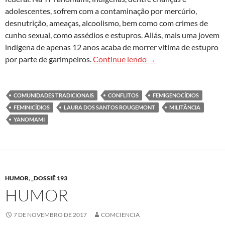
adolescentes, sofrem com a contaminação por mercúrio,
desnutrição, ameaças, alcoolismo, bem como com crimes de
cunho sexual, como assédios e estupros. Aliás, mais uma jovem
indígena de apenas 12 anos acaba de morrer vítima de estupro
Mulheres em conflitos 
por parte de garimpeiros.
Continue lendo
→
COMUNIDADES TRADICIONAIS
CONFLITOS
FEMIGENOCÍDIOS
FEMINICÍDIOS
LAURA DOS SANTOS ROUGEMONT
MILITÂNCIA
YANOMAMI
HUMOR
,
_DOSSIÊ 193
HUMOR
7 DE NOVEMBRO DE 2017
COMCIENCIA