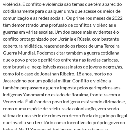
violência. E conflito e violência são temas que têm aparecido
cotidianamente para qualquer um/a que acesse os meios de
comunicação e as redes sociais. Os primeiros meses de 2022
têm demonstrado uma profusão de conflitos, violências e
guerras em várias escalas. Um dos casos mais evidentes é o
conflito protagonizado por Ucrânia e Rússia, com bastante
cobertura midiática, reacendendo os riscos de uma Terceira
Guerra Mundial. Podemos citar também a guerra cotidiana
que o povo preto e periférico enfrenta nas favelas cariocas,
com brutais e inexplicáveis assassinatos de jovens negros/as,
como foi o caso de Jonathan Ribeiro, 18 anos, morto no
Jacarezinho por um policial militar. Conflito e violência
também perpassam a guerra imposta pelos garimpeiros aos
indígenas Yanomami no estado de Roraima, fronteira com a
Venezuela. É ali é onde o povo indígena está sendo dizimado e,
como numa espécie de releitura da colonização, vem sendo
vítima de uma série de crimes em decorrência do garimpo ilegal
que invadiu seu território com o incentivo do próprio governo
federal. Na TI Yanomami, indígenas, dentre crianças e