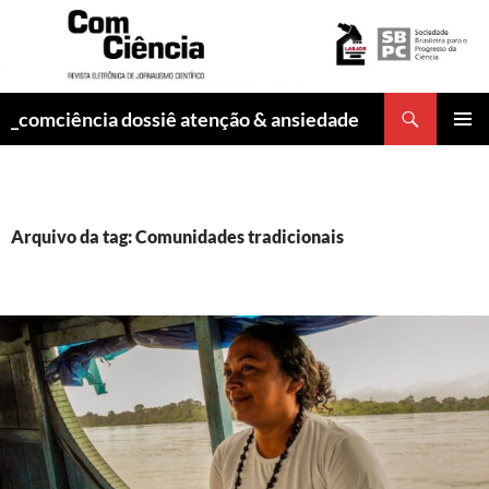
Pesquisar
_comciência dossiê atenção & ansiedade
PULAR
MENU
PARA
PRINCI
O
CONTEÚDO
Arquivo da tag: Comunidades tradicionais