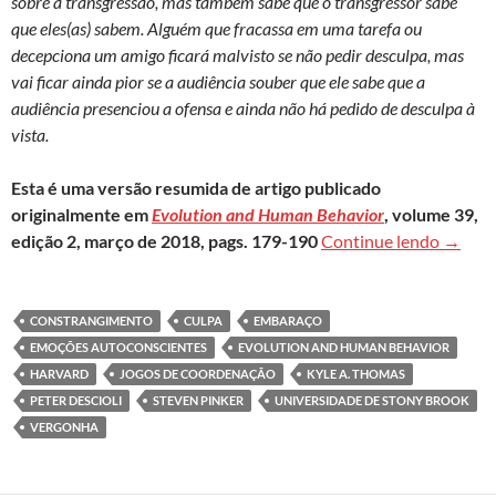
sobre a transgressão, mas também sabe que o transgressor sabe
que eles(as) sabem. Alguém que fracassa em uma tarefa ou
decepciona um amigo ficará malvisto se não pedir desculpa, mas
vai ficar ainda pior se a audiência souber que ele sabe que a
audiência presenciou a ofensa e ainda não há pedido de desculpa à
vista.
Esta é uma versão resumida de artigo publicado
originalmente em
Evolution and Human Behavior
, volume 39,
Conhec
edição 2, março de 2018, pags. 179-190
Continue lendo
→
CONSTRANGIMENTO
CULPA
EMBARAÇO
EMOÇÕES AUTOCONSCIENTES
EVOLUTION AND HUMAN BEHAVIOR
HARVARD
JOGOS DE COORDENAÇÃO
KYLE A. THOMAS
PETER DESCIOLI
STEVEN PINKER
UNIVERSIDADE DE STONY BROOK
VERGONHA