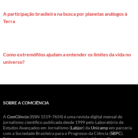
A participação brasileira na busca por planetas análogos à
Terra
Como extremófilos ajudam a entender os limites da vida no
universo?
SOBRE A COMCIÊNCIA
A
ComCiência
(ISSN 1519-7654) é uma revista digital mensal de
jornalismo científico publicada desde 1999 pelo Laboratório de
Estudos Avançados em Jornalismo (
Labjor
) da
Unicamp
em parceria
com a Sociedade Brasileira para o Progresso da Ciência (
SBPC
).