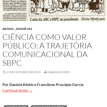
ARTIGO
,
_DOSSIÊ 263
CIÊNCIA COMO VALOR
PÚBLICO: A TRAJETÓRIA
COMUNICACIONAL DA
SBPC
29 DE OUTUBRO DE 2025
MARINA GOMES
Por Daniela Klebis e Francilene Procópio Garcia
Ciência como valor público: a trajetória comuni
Continue lendo
→