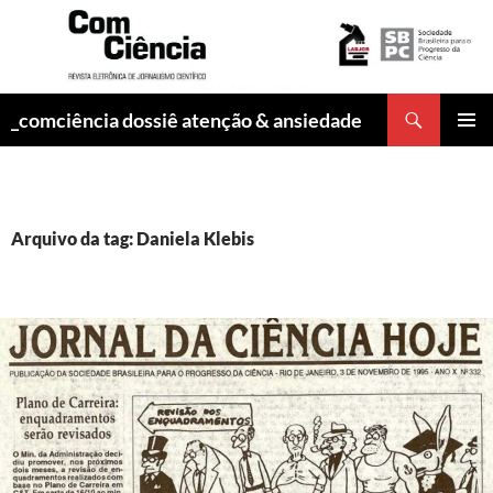
Pesquisar
_comciência dossiê atenção & ansiedade
PULAR
MENU
PARA
PRINCI
O
CONTEÚDO
Arquivo da tag: Daniela Klebis