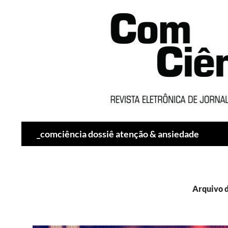
Pesquisar
_comciência dossiê atenção & ansiedade
Arquivo d