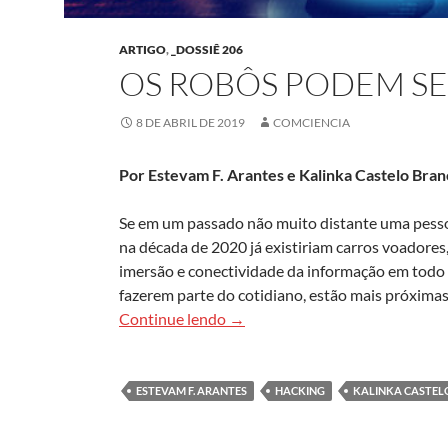
ARTIGO
,
_DOSSIÊ 206
OS ROBÔS PODEM S
8 DE ABRIL DE 2019
COMCIENCIA
P
or Estevam F. Arantes e Kalinka Castelo Bra
Se em um passado não muito distante uma pesso
na década de 2020 já existiriam carros voadores,
imersão e conectividade da informação em todo
fazerem parte do cotidiano, estão mais próximas
Os robôs podem ser hackeados?
Continue lendo
→
ESTEVAM F. ARANTES
HACKING
KALINKA CASTEL