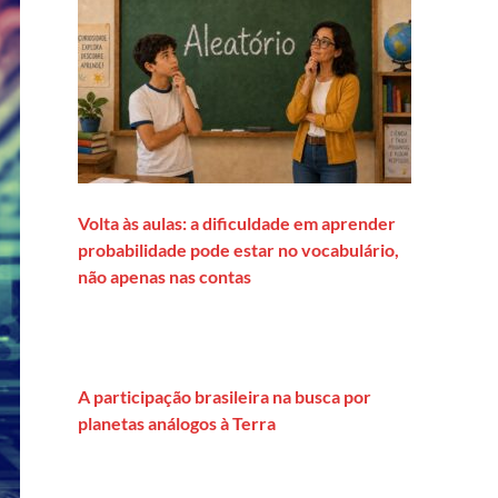
Volta às aulas: a dificuldade em aprender
probabilidade pode estar no vocabulário,
não apenas nas contas
A participação brasileira na busca por
planetas análogos à Terra