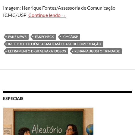
Imagem: Henrique Fontes/Assessoria de Comunicação
Pessoas e máquinas aprendem com p
ICMC/USP
Continue lendo
→
FAKE NEWS
FAKECHECK
ICMC/USP
INSTITUTO DE CIÊNCIAS MATEMÁTICAS E DE COMPUTAÇÃO
LETRAMENTO DIGITAL PARA IDOSOS
RENAN AUGUSTO TRINDADE
ESPECIAIS