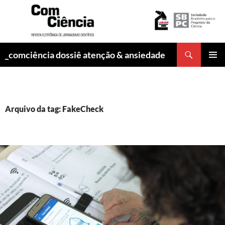
Pesquisar
_comciência dossiê atenção & ansiedade
PULAR
MENU
PARA
PRINCI
O
CONTEÚDO
Arquivo da tag: FakeCheck