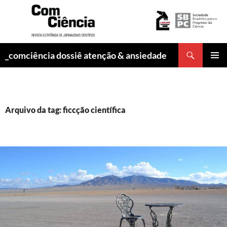
Pesquisar
_comciência dossiê atenção & ansiedade
PULAR
MENU
PARA
PRINCI
O
CONTEÚDO
Arquivo da tag: ficcção científica