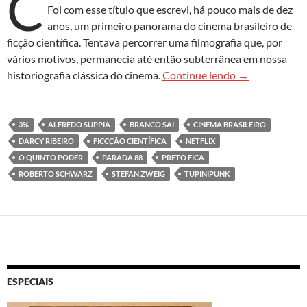
C
Foi com esse título que escrevi, há pouco mais de dez
anos, um primeiro panorama do cinema brasileiro de
ficção científica. Tentava percorrer uma filmografia que, por
vários motivos, permanecia até então subterrânea em nossa
“Nas veredas do
historiografia clássica do cinema.
Continue lendo
→
3%
ALFREDO SUPPIA
BRANCO SAI
CINEMA BRASILEIRO
DARCY RIBEIRO
FICCÇÃO CIENTÍFICA
NETFLIX
O QUINTO PODER
PARADA 88
PRETO FICA
ROBERTO SCHWARZ
STEFAN ZWEIG
TUPINIPUNK
ESPECIAIS