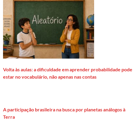
Volta às aulas: a dificuldade em aprender probabilidade pode
estar no vocabulário, não apenas nas contas
A participação brasileira na busca por planetas análogos à
Terra