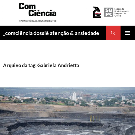
Pesquisar
_comciência dossiê atenção & ansiedade
PULAR
MENU
PARA
PRINCI
O
CONTEÚDO
Arquivo da tag: Gabriela Andrietta