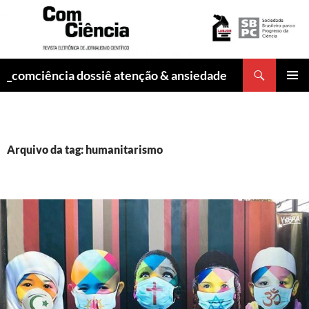
Pesquisar
_comciência dossiê atenção & ansiedade
PULAR
MENU
PARA
PRINCI
O
CONTEÚDO
Arquivo da tag: humanitarismo