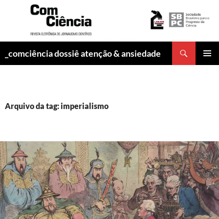
Pesquisar
_comciência dossiê atenção & ansiedade
PULAR
MENU
PARA
PRINCI
O
CONTEÚDO
Arquivo da tag: imperialismo