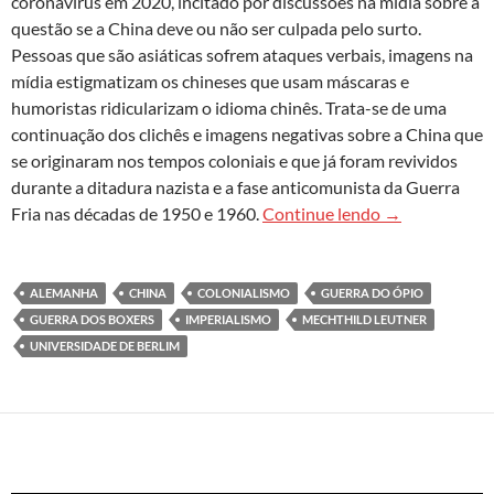
coronavírus em 2020, incitado por discussões na mídia sobre a
questão se a China deve ou não ser culpada pelo surto.
Pessoas que são asiáticas sofrem ataques verbais, imagens na
mídia estigmatizam os chineses que usam máscaras e
humoristas ridicularizam o idioma chinês. Trata-se de uma
continuação dos clichês e imagens negativas sobre a China que
se originaram nos tempos coloniais e que já foram revividos
durante a ditadura nazista e a fase anticomunista da Guerra
Oculto, camufl
Fria nas décadas de 1950 e 1960.
Continue lendo
→
ALEMANHA
CHINA
COLONIALISMO
GUERRA DO ÓPIO
GUERRA DOS BOXERS
IMPERIALISMO
MECHTHILD LEUTNER
UNIVERSIDADE DE BERLIM