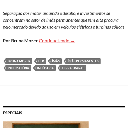
Separação dos materiais ainda é desafio, e investimentos se
concentram no setor de ímãs permanentes que têm alta procura
pelo mercado devido ao uso em veículos elétricos e turbinas eólicas
Brasil enfrenta gargalo indust
Por
Bruna Mozer
Continue lendo
→
BRUNA MOZER
ETR
ÍMÃS
ÍMÃS PERMANENTES
INCT MATÉRIA
INDÚSTRIA
TERRAS RARAS
ESPECIAIS