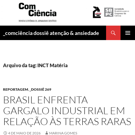
Pesquisar
_comciência dossiê atenção & ansiedade
PULAR
MENU
PARA
PRINCI
O
CONTEÚDO
Arquivo da tag: INCT Matéria
REPORTAGEM
,
_DOSSIÊ 269
BRASIL ENFRENTA
GARGALO INDUSTRIAL EM
RELAÇÃO ÀS TERRAS RARAS
4 DE MAIO DE 2026
MARINA GOMES