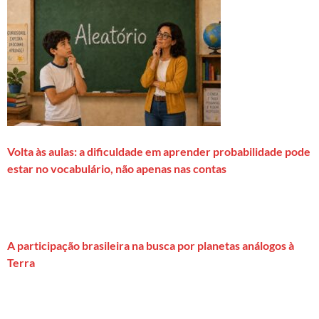
Volta às aulas: a dificuldade em aprender probabilidade pode
estar no vocabulário, não apenas nas contas
A participação brasileira na busca por planetas análogos à
Terra