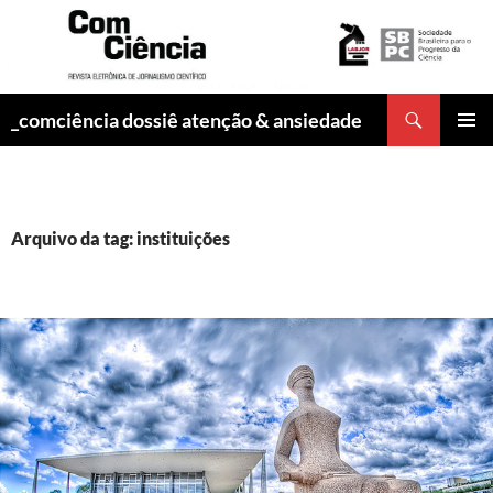
Pesquisar
_comciência dossiê atenção & ansiedade
PULAR
MENU
PARA
PRINCI
O
CONTEÚDO
Arquivo da tag: instituições