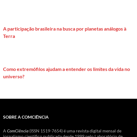
A participação brasileira na busca por planetas análogos à
Terra
Como extremófilos ajudam a entender os limites da vida no
universo?
SOBRE A COMCIÊNCIA
A
ComCiência
(ISSN 1519-7654) é uma revista digital mensal de
jornalismo científico publicada desde 1999 pelo Laboratório de