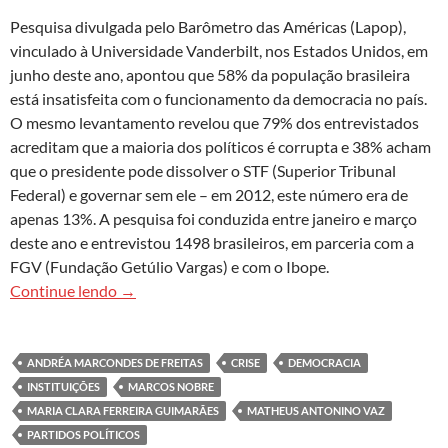
Pesquisa divulgada pelo Barômetro das Américas (Lapop),
vinculado à Universidade Vanderbilt, nos Estados Unidos, em
junho deste ano, apontou que 58% da população brasileira
está insatisfeita com o funcionamento da democracia no país.
O mesmo levantamento revelou que 79% dos entrevistados
acreditam que a maioria dos políticos é corrupta e 38% acham
que o presidente pode dissolver o STF (Superior Tribunal
Federal) e governar sem ele – em 2012, este número era de
apenas 13%. A pesquisa foi conduzida entre janeiro e março
deste ano e entrevistou 1498 brasileiros, em parceria com a
FGV (Fundação Getúlio Vargas) e com o Ibope.
Falta de confiança na democracia enfraquece inst
Continue lendo
→
ANDRÉA MARCONDES DE FREITAS
CRISE
DEMOCRACIA
INSTITUIÇÕES
MARCOS NOBRE
MARIA CLARA FERREIRA GUIMARÃES
MATHEUS ANTONINO VAZ
PARTIDOS POLÍTICOS