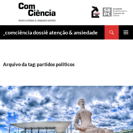
Pesquisar
_comciência dossiê atenção & ansiedade
PULAR
MENU
PARA
PRINCI
O
CONTEÚDO
Arquivo da tag: partidos políticos