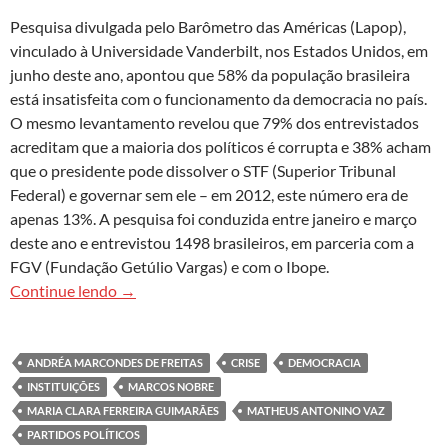
Pesquisa divulgada pelo Barômetro das Américas (Lapop),
vinculado à Universidade Vanderbilt, nos Estados Unidos, em
junho deste ano, apontou que 58% da população brasileira
está insatisfeita com o funcionamento da democracia no país.
O mesmo levantamento revelou que 79% dos entrevistados
acreditam que a maioria dos políticos é corrupta e 38% acham
que o presidente pode dissolver o STF (Superior Tribunal
Federal) e governar sem ele – em 2012, este número era de
apenas 13%. A pesquisa foi conduzida entre janeiro e março
deste ano e entrevistou 1498 brasileiros, em parceria com a
FGV (Fundação Getúlio Vargas) e com o Ibope.
Falta de confiança na democracia enfraquece inst
Continue lendo
→
ANDRÉA MARCONDES DE FREITAS
CRISE
DEMOCRACIA
INSTITUIÇÕES
MARCOS NOBRE
MARIA CLARA FERREIRA GUIMARÃES
MATHEUS ANTONINO VAZ
PARTIDOS POLÍTICOS