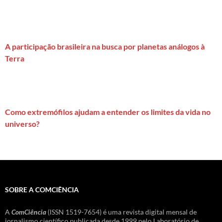
A participação brasileira na busca por planetas análogos à
Terra
Como extremófilos ajudam a entender os limites da vida no
universo?
SOBRE A COMCIÊNCIA
A
ComCiência
(ISSN 1519-7654) é uma revista digital mensal de
jornalismo científico publicada desde 1999 pelo Laboratório de