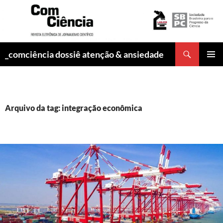
Pesquisar
_comciência dossiê atenção & ansiedade
PULAR
MENU
PARA
PRINCI
O
CONTEÚDO
Arquivo da tag: integração econômica