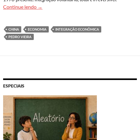
A China na economia-mundo capitalista de 1840 ao
Continue lendo
→
CHINA
ECONOMIA
INTEGRAÇÃO ECONÔMICA
PEDRO VIEIRA
ESPECIAIS