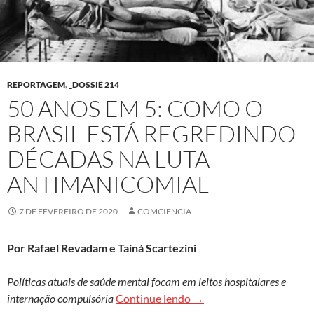
REPORTAGEM
,
_DOSSIÊ 214
50 ANOS EM 5: COMO O
BRASIL ESTÁ REGREDINDO
DÉCADAS NA LUTA
ANTIMANICOMIAL
7 DE FEVEREIRO DE 2020
COMCIENCIA
Por Rafael Revadam e Tainá Scartezini
Políticas atuais de saúde mental focam em leitos hospitalares e
50 anos em 5: como o Bra
internação compulsória
Continue lendo
→