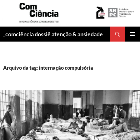
Pesquisar
_comciência dossiê atenção & ansiedade
PULAR
MENU
PARA
PRINCI
O
CONTEÚDO
Arquivo da tag: internação compulsória