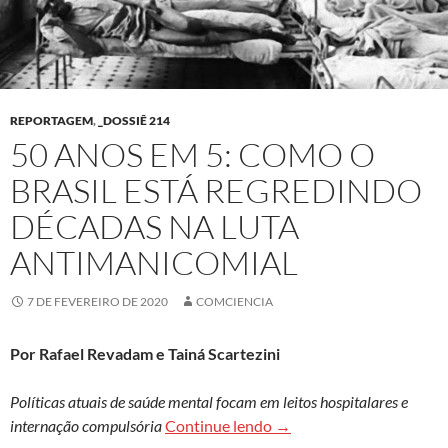
REPORTAGEM
,
_DOSSIÊ 214
50 ANOS EM 5: COMO O
BRASIL ESTÁ REGREDINDO
DÉCADAS NA LUTA
ANTIMANICOMIAL
7 DE FEVEREIRO DE 2020
COMCIENCIA
Por Rafael Revadam e Tainá Scartezini
Políticas atuais de saúde mental focam em leitos hospitalares e
50 anos em 5: como o Bra
internação compulsória
Continue lendo
→