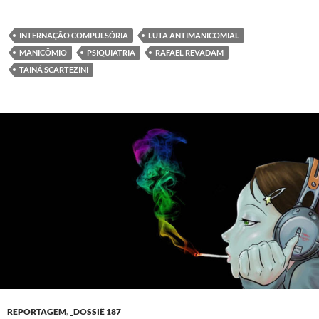
INTERNAÇÃO COMPULSÓRIA
LUTA ANTIMANICOMIAL
MANICÔMIO
PSIQUIATRIA
RAFAEL REVADAM
TAINÁ SCARTEZINI
REPORTAGEM
,
_DOSSIÊ 187