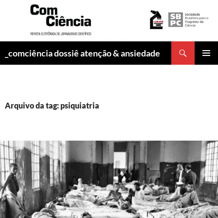
Pesquisar
_comciência dossiê atenção & ansiedade
PULAR
MENU
PARA
PRINCI
O
CONTEÚDO
Arquivo da tag: psiquiatria