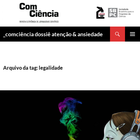
Pesquisar
_comciência dossiê atenção & ansiedade
PULAR
MENU
PARA
PRINCI
O
CONTEÚDO
Arquivo da tag: legalidade