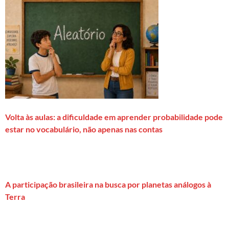
Volta às aulas: a dificuldade em aprender probabilidade pode
estar no vocabulário, não apenas nas contas
A participação brasileira na busca por planetas análogos à
Terra