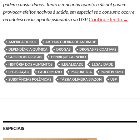
podem causar danos. Tanto a maconha quanto o álcool podem
provocar efeitos nocivos à saúde, em especial se o consumo ocorre
Legalid
na adolescência, aponta psiquiatra da USP.
Continue lendo
→
AMÉRICA DO SUL
ARTHUR GUERRA DE ANDRADE
DEPENDÊNCIA QUÍMICA
DROGAS
DROGAS PSICOATIVAS
GUERRA ÀS DROGAS
HENRIQUE CARNEIRO
HISTÓRIA DOS ALIMENTOS
ILEGALIDADE
LEGALIDADE
LEGISLAÇÃO
PAULO MUZIO
PSIQUIATRIA
PUNITIVISMO
SUBSTÂNCIAS POLÊMICAS
TÁSSIA OLIVEIRA BIAZON
USP
ESPECIAIS