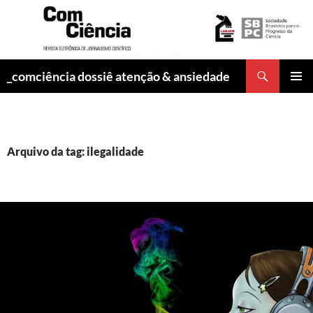
Pesquisar
_comciência dossiê atenção & ansiedade
PULAR
MENU
PARA
PRINCI
O
CONTEÚDO
Arquivo da tag: ilegalidade