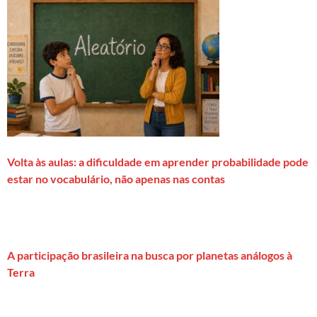
Volta às aulas: a dificuldade em aprender probabilidade pode
estar no vocabulário, não apenas nas contas
A participação brasileira na busca por planetas análogos à
Terra