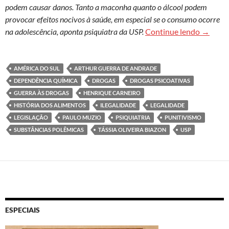
podem causar danos. Tanto a maconha quanto o álcool podem
provocar efeitos nocivos à saúde, em especial se o consumo ocorre
Legalid
na adolescência, aponta psiquiatra da USP.
Continue lendo
→
AMÉRICA DO SUL
ARTHUR GUERRA DE ANDRADE
DEPENDÊNCIA QUÍMICA
DROGAS
DROGAS PSICOATIVAS
GUERRA ÀS DROGAS
HENRIQUE CARNEIRO
HISTÓRIA DOS ALIMENTOS
ILEGALIDADE
LEGALIDADE
LEGISLAÇÃO
PAULO MUZIO
PSIQUIATRIA
PUNITIVISMO
SUBSTÂNCIAS POLÊMICAS
TÁSSIA OLIVEIRA BIAZON
USP
ESPECIAIS