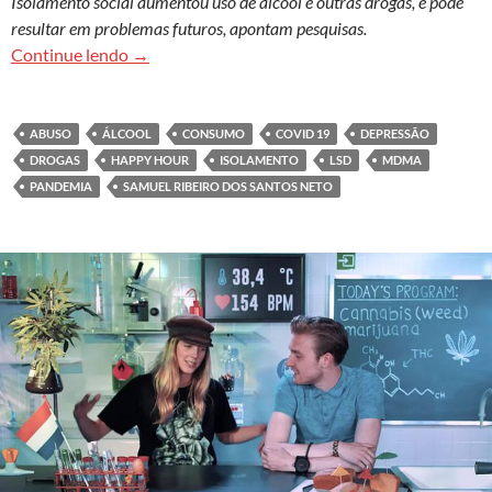
Isolamento social aumentou uso de álcool e outras drogas, e pode
resultar em problemas futuros, apontam pesquisas.
Pandemia alterou hábitos de consumo de álcool 
Continue lendo
→
ABUSO
ÁLCOOL
CONSUMO
COVID 19
DEPRESSÃO
DROGAS
HAPPY HOUR
ISOLAMENTO
LSD
MDMA
PANDEMIA
SAMUEL RIBEIRO DOS SANTOS NETO