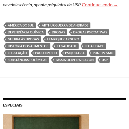
Legalid
na adolescência, aponta psiquiatra da USP.
Continue lendo
→
AMÉRICA DO SUL
ARTHUR GUERRA DE ANDRADE
DEPENDÊNCIA QUÍMICA
DROGAS
DROGAS PSICOATIVAS
GUERRA ÀS DROGAS
HENRIQUE CARNEIRO
HISTÓRIA DOS ALIMENTOS
ILEGALIDADE
LEGALIDADE
LEGISLAÇÃO
PAULO MUZIO
PSIQUIATRIA
PUNITIVISMO
SUBSTÂNCIAS POLÊMICAS
TÁSSIA OLIVEIRA BIAZON
USP
ESPECIAIS