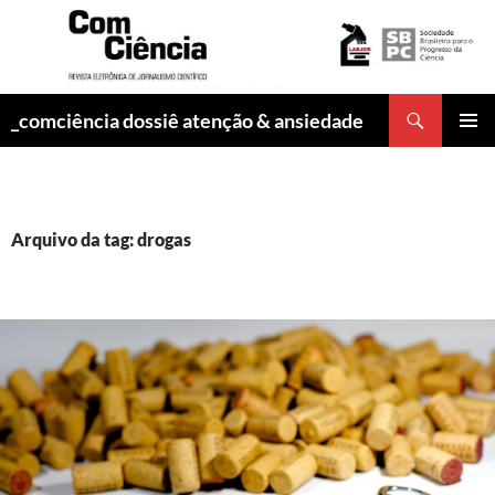
Pesquisar
_comciência dossiê atenção & ansiedade
PULAR
MENU
PARA
PRINCI
O
CONTEÚDO
Arquivo da tag: drogas