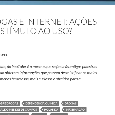
GAS E INTERNET: AÇÕES
STÍMULO AO USO?
raes
lab, do YouTube, é a mesma que se fazia às antigas palestras
, ao obterem informações que possam desmistificar os males
menos temerosos, mais curiosos e atraídos para a
rogas e internet: ações de prevenção ou estímulo ao uso?
OBRE DROGAS
DEPENDÊNCIA QUÍMICA
DROGAS
RALDO MENDES DE CAMPOS
HOLANDA
INFORMAÇÃO