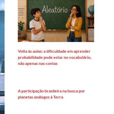
Volta às aulas: a dificuldade em aprender
probabilidade pode estar no vocabulário,
não apenas nas contas
A participação brasileira na busca por
planetas análogos à Terra