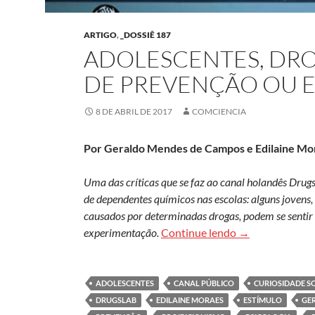
ARTIGO
,
_DOSSIÊ 187
ADOLESCENTES, DRO
DE PREVENÇÃO OU E
8 DE ABRIL DE 2017
COMCIENCIA
Por Geraldo Mendes de Campos e Edilaine Mo
Uma das críticas que se faz ao canal holandês Drugs
de dependentes químicos nas escolas: alguns jovens
causados por determinadas drogas, podem se sentir 
Adolescentes, d
experimentação.
Continue lendo
→
ADOLESCENTES
CANAL PÚBLICO
CURIOSIDADE S
DRUGSLAB
EDILAINE MORAES
ESTÍMULO
GE