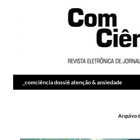
Pesquisar
_comciência dossiê atenção & ansiedade
Arquivo d