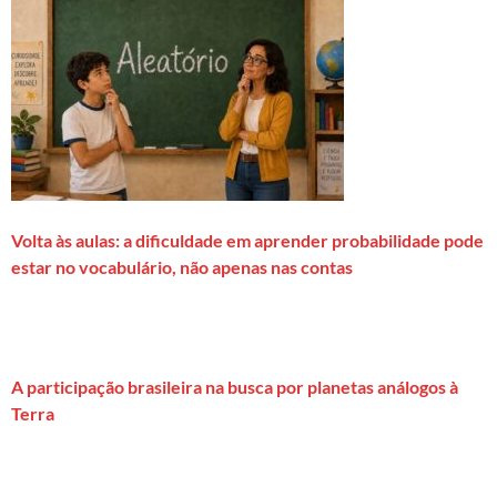
Volta às aulas: a dificuldade em aprender probabilidade pode
estar no vocabulário, não apenas nas contas
A participação brasileira na busca por planetas análogos à
Terra