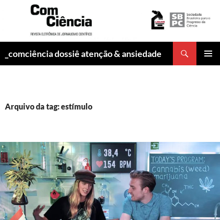
Pesquisar
_comciência dossiê atenção & ansiedade
PULAR
MENU
PARA
PRINCI
O
CONTEÚDO
Arquivo da tag: estímulo