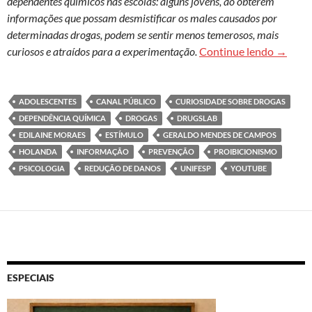
dependentes químicos nas escolas: alguns jovens, ao obterem
informações que possam desmistificar os males causados por
determinadas drogas, podem se sentir menos temerosos, mais
Adolesc
curiosos e atraídos para a experimentação.
Continue lendo
→
ADOLESCENTES
CANAL PÚBLICO
CURIOSIDADE SOBRE DROGAS
DEPENDÊNCIA QUÍMICA
DROGAS
DRUGSLAB
EDILAINE MORAES
ESTÍMULO
GERALDO MENDES DE CAMPOS
HOLANDA
INFORMAÇÃO
PREVENÇÃO
PROIBICIONISMO
PSICOLOGIA
REDUÇÃO DE DANOS
UNIFESP
YOUTUBE
ESPECIAIS