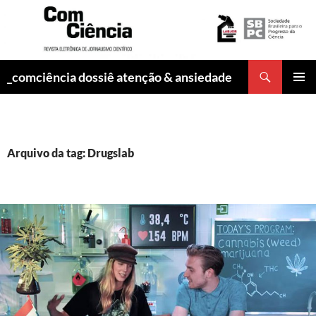
Pesquisar
_comciência dossiê atenção & ansiedade
PULAR
MENU
PARA
PRINCI
O
CONTEÚDO
Arquivo da tag: Drugslab