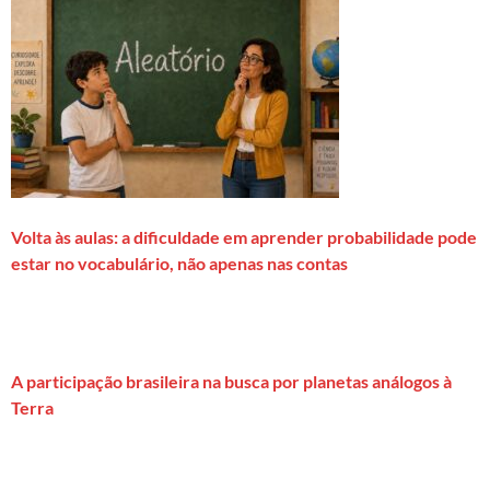
Volta às aulas: a dificuldade em aprender probabilidade pode
estar no vocabulário, não apenas nas contas
A participação brasileira na busca por planetas análogos à
Terra