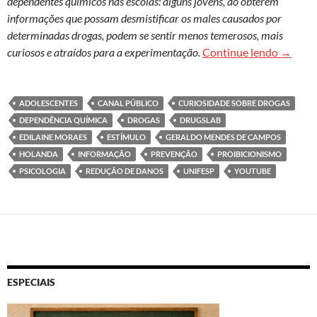
dependentes químicos nas escolas: alguns jovens, ao obterem
informações que possam desmistificar os males causados por
determinadas drogas, podem se sentir menos temerosos, mais
Adolesc
curiosos e atraídos para a experimentação.
Continue lendo
→
ADOLESCENTES
CANAL PÚBLICO
CURIOSIDADE SOBRE DROGAS
DEPENDÊNCIA QUÍMICA
DROGAS
DRUGSLAB
EDILAINE MORAES
ESTÍMULO
GERALDO MENDES DE CAMPOS
HOLANDA
INFORMAÇÃO
PREVENÇÃO
PROIBICIONISMO
PSICOLOGIA
REDUÇÃO DE DANOS
UNIFESP
YOUTUBE
ESPECIAIS