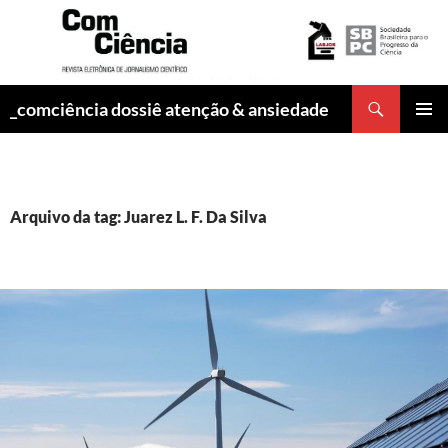
Pesquisar
_comciência dossiê atenção & ansiedade
PULAR
MENU
PARA
PRINCI
O
CONTEÚDO
Arquivo da tag: Juarez L. F. Da Silva