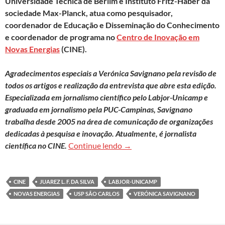
Universidade Técnica de Berlim e Instituto Fritz-Haber da
sociedade Max-Planck, atua como pesquisador,
coordenador de Educação e Disseminação do Conhecimento
e coordenador de programa no
Centro de Inovação em
Novas Energias
(CINE).
Agradecimentos especiais a Verónica Savignano pela revisão de
todos os artigos e realização da entrevista que abre esta edição.
Especializada em jornalismo científico pelo Labjor-Unicamp e
graduada em jornalismo pela PUC-Campinas, Savignano
trabalha desde 2005 na área de comunicação de organizações
dedicadas à pesquisa e inovação. Atualmente, é jornalista
Clique aqui para acessar tod
científica no CINE.
Continue lendo
→
CINE
JUAREZ L. F. DA SILVA
LABJOR-UNICAMP
NOVAS ENERGIAS
USP SÃO CARLOS
VERÓNICA SAVIGNANO