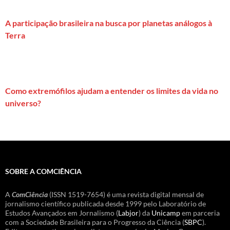
A participação brasileira na busca por planetas análogos à
Terra
Como extremófilos ajudam a entender os limites da vida no
universo?
SOBRE A COMCIÊNCIA
A
ComCiência
(ISSN 1519-7654) é uma revista digital mensal de
jornalismo científico publicada desde 1999 pelo Laboratório de
Estudos Avançados em Jornalismo (
Labjor
) da
Unicamp
em parceria
com a Sociedade Brasileira para o Progresso da Ciência (
SBPC
).