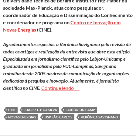
Universidade Técnica de Berlim e Instituto Fritz-Haber da
sociedade Max-Planck, atua como pesquisador,
coordenador de Educação e Disseminação do Conhecimento
e coordenador de programa no
Centro de Inovação em
Novas Energias
(CINE).
Agradecimentos especiais a Verónica Savignano pela revisão de
todos os artigos e realização da entrevista que abre esta edição.
Especializada em jornalismo científico pelo Labjor-Unicamp e
graduada em jornalismo pela PUC-Campinas, Savignano
trabalha desde 2005 na área de comunicação de organizações
dedicadas à pesquisa e inovação. Atualmente, é jornalista
Clique aqui para acessar tod
científica no CINE.
Continue lendo
→
CINE
JUAREZ L. F. DA SILVA
LABJOR-UNICAMP
NOVAS ENERGIAS
USP SÃO CARLOS
VERÓNICA SAVIGNANO