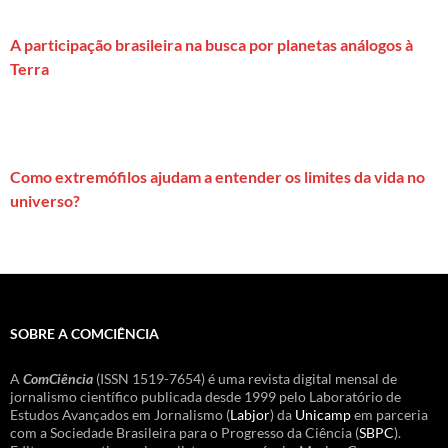
A participação brasileira na busca por planetas análogos à
Terra
Como extremófilos ajudam a entender os limites da vida no
universo?
SOBRE A COMCIÊNCIA
A
ComCiência
(ISSN 1519-7654) é uma revista digital mensal de
jornalismo científico publicada desde 1999 pelo Laboratório de
Estudos Avançados em Jornalismo (
Labjor
) da
Unicamp
em parceria
com a Sociedade Brasileira para o Progresso da Ciência (
SBPC
).