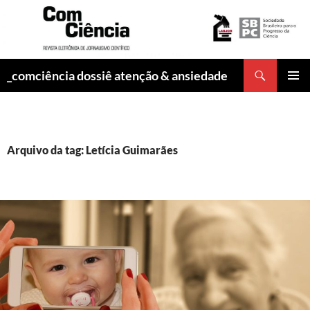
Pesquisar
_comciência dossiê atenção & ansiedade
PULAR
MENU
PARA
PRINCI
O
CONTEÚDO
Arquivo da tag: Letícia Guimarães