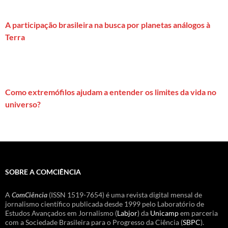
A participação brasileira na busca por planetas análogos à
Terra
Como extremófilos ajudam a entender os limites da vida no
universo?
SOBRE A COMCIÊNCIA
A
ComCiência
(ISSN 1519-7654) é uma revista digital mensal de
jornalismo científico publicada desde 1999 pelo Laboratório de
Estudos Avançados em Jornalismo (
Labjor
) da
Unicamp
em parceria
com a Sociedade Brasileira para o Progresso da Ciência (
SBPC
).