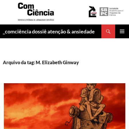
Pesquisar
_comciência dossiê atenção & ansiedade
PULAR
MENU
PARA
PRINCI
O
CONTEÚDO
Arquivo da tag: M. Elizabeth Ginway