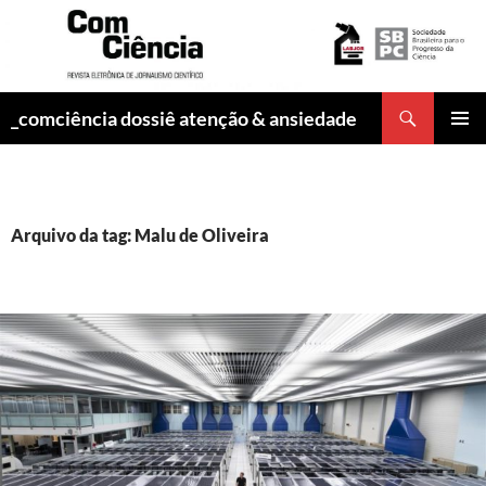
Pesquisar
_comciência dossiê atenção & ansiedade
PULAR
MENU
PARA
PRINCI
O
CONTEÚDO
Arquivo da tag: Malu de Oliveira